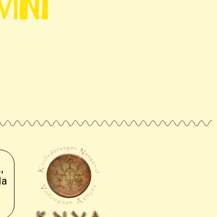
vini
,
la