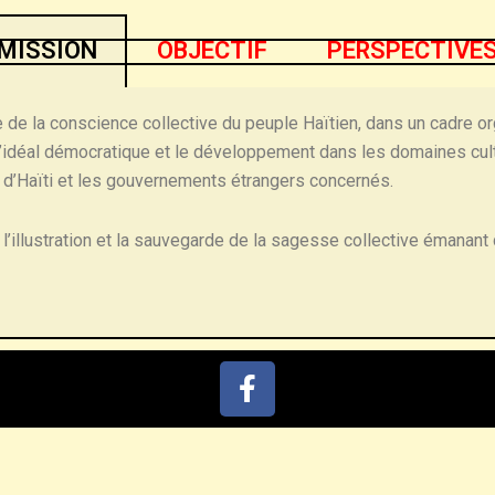
MISSION
OBJECTIF
PERSPECTIVE
 de la conscience collective du peuple Haïtien, dans un cadre org
ns l’idéal démocratique et le développement dans les domaines cul
at d’Haïti et les gouvernements étrangers concernés.
, l’illustration et la sauvegarde de la sagesse collective émanant
F
a
c
e
b