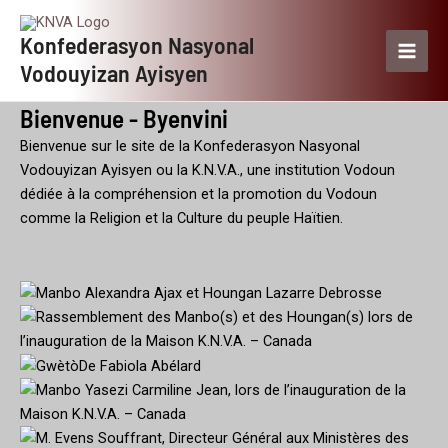
Skip
Main
to
Konfederasyon Nasyonal
Men
content
Vodouyizan Ayisyen
Bienvenue - Byenvini
Bienvenue sur le site de la Konfederasyon Nasyonal
Vodouyizan Ayisyen ou la K.N.V.A., une institution Vodoun
dédiée à la compréhension et la promotion du Vodoun
comme la Religion et la Culture du peuple Haïtien.